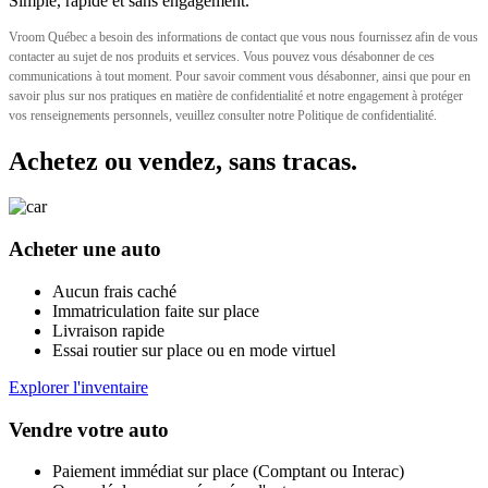
Simple, rapide et sans engagement.
Vroom Québec a besoin des informations de contact que vous nous fournissez afin de vous
contacter au sujet de nos produits et services. Vous pouvez vous désabonner de ces
communications à tout moment. Pour savoir comment vous désabonner, ainsi que pour en
savoir plus sur nos pratiques en matière de confidentialité et notre engagement à protéger
vos renseignements personnels, veuillez consulter notre Politique de confidentialité.
Achetez ou vendez, sans tracas.
Acheter une auto
Aucun frais caché
Immatriculation faite sur place
Livraison rapide
Essai routier sur place ou en mode virtuel
Explorer l'inventaire
Vendre votre auto
Paiement immédiat sur place (Comptant ou Interac)